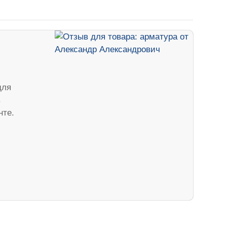
для
в
нте.