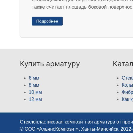
также считает площадь боковой поверхнос
Подробнее
Купить арматуру
Катал
6 мм
Стек
8 мм
Кол
10 мм
Фибр
12 мм
Как 
Стеклопластиковая композитная арматура от про
© ООО «АльянсКомпозит», Ханты-Мансийск, 2012