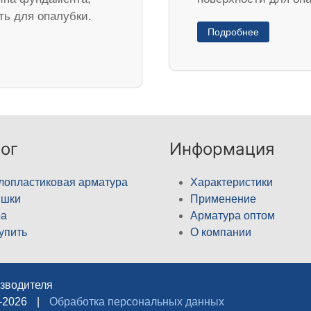
ть для опалубки.
Подробнее
ог
Информация
лопластиковая арматура
Характеристики
ышки
Применение
а
Арматура оптом
купить
О компании
изводителя
–2026
|
Обработка персональных данных