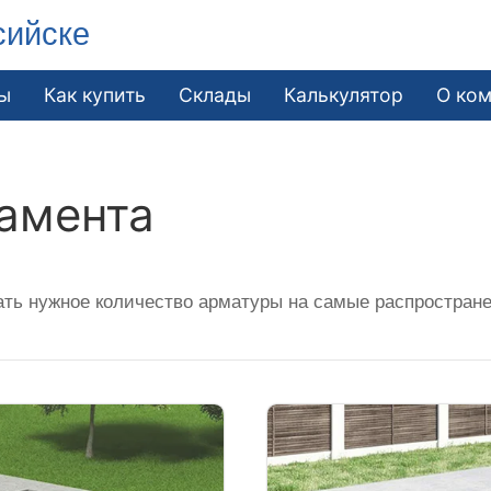
сийске
ы
Как купить
Склады
Калькулятор
О ко
амента
ать нужное количество арматуры на самые распростран