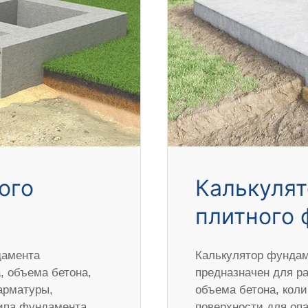
ого
Калькулят
плитного 
дамента
Калькулятор фундам
 объема бетона,
предназначен для р
арматуры,
объема бетона, кол
типа фундамента,
поверхности для оп