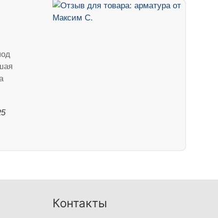
под
ошая
а
25
Контакты