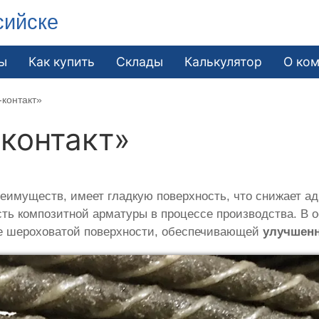
сийске
ы
Как купить
Склады
Калькулятор
О ко
-контакт»
контакт»
имуществ, имеет гладкую поверхность, что снижает адг
ть композитной арматуры в процессе производства. В о
ие шероховатой поверхности, обеспечивающей
улучшенн