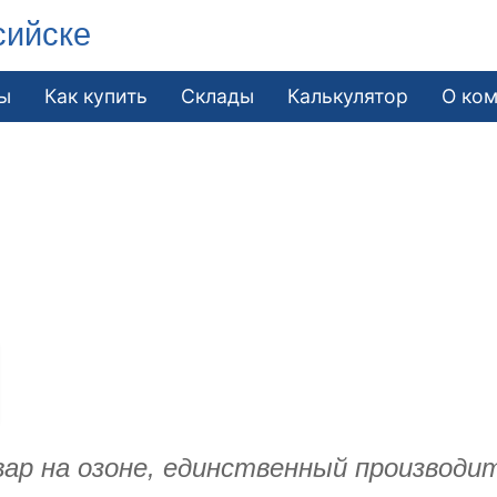
сийске
ы
Как купить
Склады
Калькулятор
О ко
ар на озоне, единственный производи