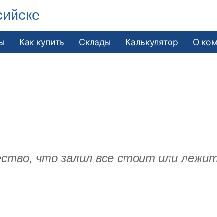
сийске
ы
Как купить
Склады
Калькулятор
О ко
чество, что залил все стоит или лежит