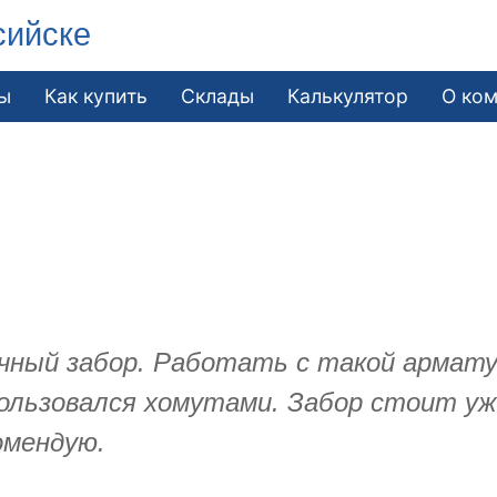
сийске
ы
Как купить
Склады
Калькулятор
О ко
чный забор. Работать с такой арматур
 пользовался хомутами. Забор стоит у
омендую.