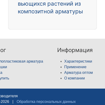
вьющихся растений из
композитной арматуры
ог
Информация
лопластиковая арматура
Характеристики
ышки
Применение
а
Арматура оптом
купить
О компании
изводителя
–2026
|
Обработка персональных данных