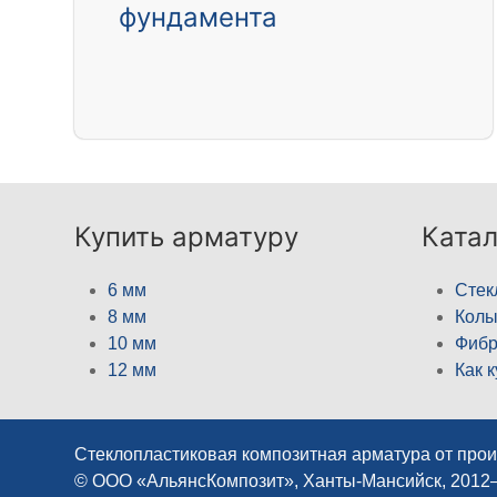
фундамента
Купить арматуру
Катал
6 мм
Стек
8 мм
Кол
10 мм
Фибр
12 мм
Как 
Стеклопластиковая композитная арматура от про
© ООО «АльянсКомпозит», Ханты-Мансийск, 2012